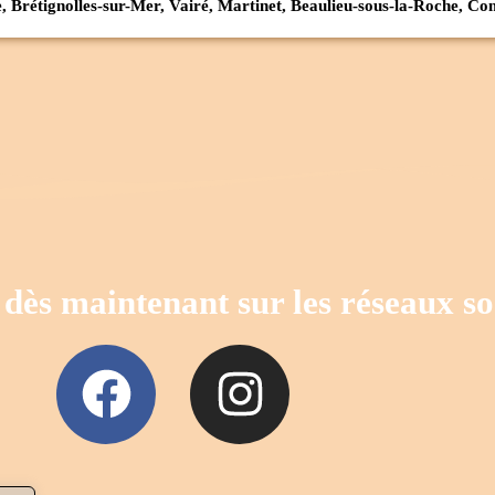
e, Brétignolles-sur-Mer, Vairé, Martinet, Beaulieu-sous-la-Roche, 
dès maintenant sur les réseaux s