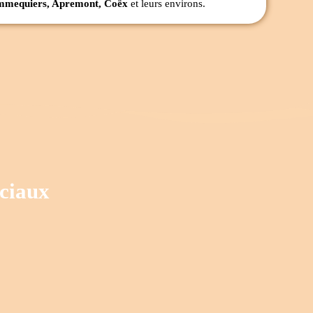
Commequiers, Apremont, Coëx
et leurs environs.
ociaux