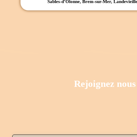
Sables-d’Olonne, Brem-sur-Mer, Landevieill
Rejoignez nous 