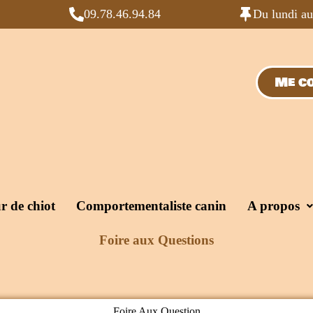
09.78.46.94.84
Du lundi a
Me co
r de chiot
Comportementaliste canin
A propos
Foire aux Questions
Foire Aux Question