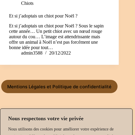
Chiots
Et si j’adoptais un chiot pour Noël ?
Et si j’adoptais un chiot pour Noël ? Sous le sapin
cette année… Un petit chiot avec un nœud rouge
autour du cou… L’image est attendrissante mais
offre un animal à Noël n’est pas forcément une
bonne idée pour tout…
admin3588
20/12/2022
Mentions Légales et Politique de confidentialité
Du Lundi au Dimanche de 9h à 19h
Nous respectons votre vie privée
Nous utilisons des cookies pour améliorer votre expérience de
educateur canin Challans
,
educateur canin La Roche-sur-Yon
,