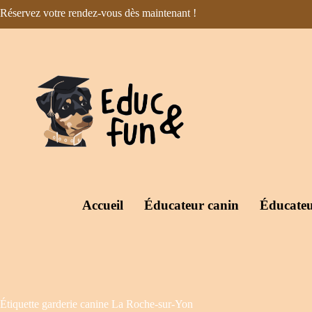
Réservez votre rendez-vous dès maintenant !
Accueil
Éducateur canin
Éducateu
Étiquette
garderie canine La Roche-sur-Yon