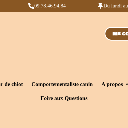
09.78.46.94.84
Du lundi a
Me co
r de chiot
Comportementaliste canin
A propos
Foire aux Questions